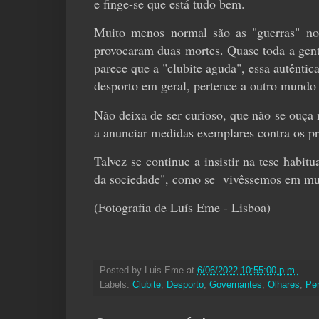
e finge-se que está tudo bem.
Muito menos normal são as "guerras" no 
provocaram duas mortes. Quase toda a gent
parece que a "clubite aguda", essa autêntic
desporto em geral, pertence a outro mundo
Não deixa de ser curioso, que não se ouça
a anunciar medidas exemplares contra os pr
Talvez se continue a insistir na tese habit
da sociedade", como se vivêssemos em mu
(Fotografia de Luís Eme - Lisboa)
Posted by
Luis Eme
at
6/06/2022 10:55:00 p.m.
Labels:
Clubite
,
Desporto
,
Governantes
,
Olhares
,
Pe